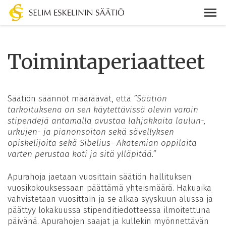
Toimintaperiaatteet
Säätiön säännöt määräävät, että
”Säätiön
tarkoituksena on sen käytettävissä olevin varoin
stipendejä antamalla avustaa lahjakkaita laulun-,
urkujen- ja pianonsoiton sekä sävellyksen
opiskelijoita sekä Sibelius- Akatemian oppilaita
varten perustaa koti ja sitä ylläpitää.”
Apurahoja jaetaan vuosittain säätiön hallituksen
vuosikokouksessaan päättämä yhteismäärä. Hakuaika
vahvistetaan vuosittain ja se alkaa syyskuun alussa ja
päättyy lokakuussa stipenditiedotteessa ilmoitettuna
päivänä. Apurahojen saajat ja kullekin myönnettävän