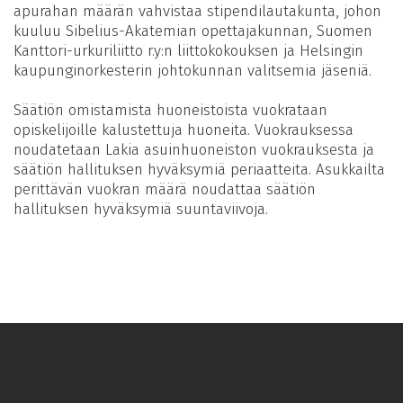
apurahan määrän vahvistaa stipendilautakunta, johon
kuuluu Sibelius-Akatemian opettajakunnan, Suomen
Kanttori-urkuriliitto r.y:n liittokokouksen ja Helsingin
kaupunginorkesterin johtokunnan valitsemia jäseniä.
Säätiön omistamista huoneistoista vuokrataan
opiskelijoille kalustettuja huoneita. Vuokrauksessa
noudatetaan Lakia asuinhuoneiston vuokrauksesta ja
säätiön hallituksen hyväksymiä periaatteita. Asukkailta
perittävän vuokran määrä noudattaa säätiön
hallituksen hyväksymiä suuntaviivoja.